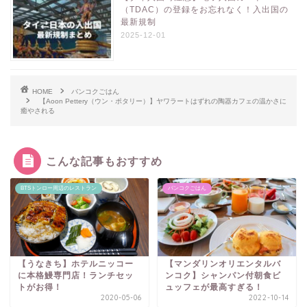
（TDAC）の登録をお忘れなく！入出国の
最新規制
2025-12-01
HOME
バンコクごはん
【Aoon Pettery（ウン・ポタリー）】ヤワラートはずれの陶器カフェの温かさに
癒やされる
こんな記事もおすすめ
BTSトンロー周辺のレストラン
バンコクごはん
【うなきち】ホテルニッコー
【マンダリンオリエンタルバ
に本格鰻専門店！ランチセッ
ンコク】シャンパン付朝食ビ
トがお得！
ュッフェが最高すぎる！
2020-05-06
2022-10-14