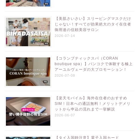
【美肌さいさい】スリーピングマスクだけ
じゃない！すべてが効果絶大のタイ在住者
御用達の信頼美容サロン
2026-07-14
【コランブティックスパ（CORAN
boutique spa）】バンコクで体験する極上
アーユルヴェーダの大プロモーション！
2026-07-08
【楽天モバイル】海外在住者のおすすめ
SIM！日本への通話無料！メリットデメリ
ットから申込の流れまで一挙解説
2026-06-07
【タイ入国時注意】電子入国カード