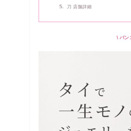
刀 店舗詳細
\ バ