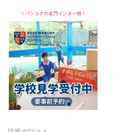
\ バンコクの名門インター校 /
話題の口コミ