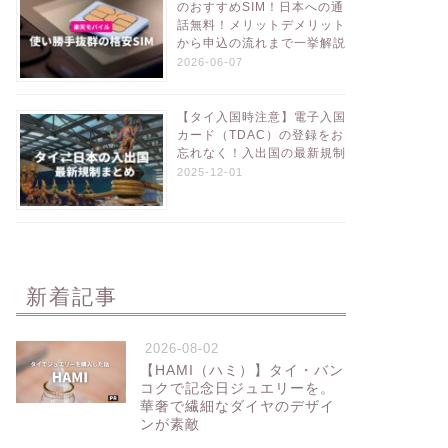
のおすすめSIM！日本への通
話無料！メリットデメリット
から申込の流れまで一挙解説
2026-06-07
【タイ入国時注意】電子入国
カード（TDAC）の登録をお
忘れなく！入出国の最新規制
2025-12-01
新着記事
2026-08-02
【HAMI（ハミ）】タイ・バン
コクで記念日ジュエリーを。
華奢で繊細なダイヤのデザイ
ンが素敵