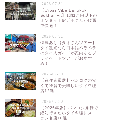
2026-07-31
【Cross Vibe Bangkok
Sukhumvit】1泊1万円以下の
オンヌット駅近ホテルが綺麗
で快適！
2026-07-31
特典あり【タオさんツアー】
タイ観光なら日本語ペラペラ
のタイ人ガイドが案内するプ
ライベートツアーがおすす
め！
2026-07-30
【在住者厳選】バンコクの安
くて綺麗で美味しいタイ料理
店12選！
2026-07-30
【2026年版】バンコク旅行で
絶対行きたいタイ料理レスト
ラン名店10選！