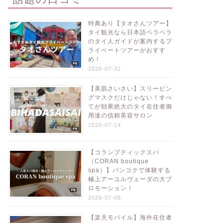
特典あり【タオさんツアー】
タイ観光なら日本語ペラペラ
のタイ人ガイドが案内するプ
ライベートツアーがおすす
め！
2026-07-31
【美肌さいさい】スリーピン
グマスクだけじゃない！すべ
てが効果絶大のタイ在住者御
用達の信頼美容サロン
2026-07-14
【コランブティックスパ
（CORAN boutique
spa）】バンコクで体験する
極上アーユルヴェーダの大プ
ロモーション！
2026-07-08
【楽天モバイル】海外在住者