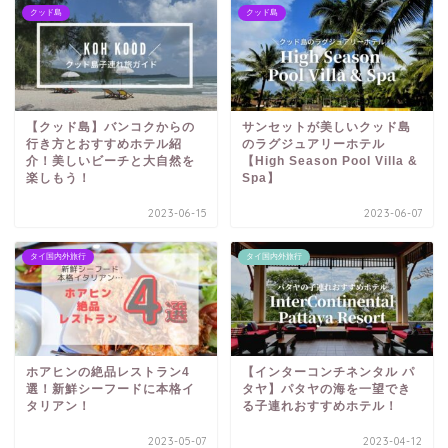
クッド島
クッド島
【クッド島】バンコクからの
サンセットが美しいクッド島
行き方とおすすめホテル紹
のラグジュアリーホテル
介！美しいビーチと大自然を
【High Season Pool Villa &
楽しもう！
Spa】
2023-06-15
2023-06-07
タイ国内外旅行
タイ国内外旅行
ホアヒンの絶品レストラン4
【インターコンチネンタル パ
選！新鮮シーフードに本格イ
タヤ】パタヤの海を一望でき
タリアン！
る子連れおすすめホテル！
2023-05-07
2023-04-12