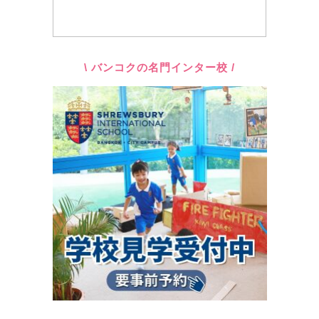
\ バンコクの名門インター校 /