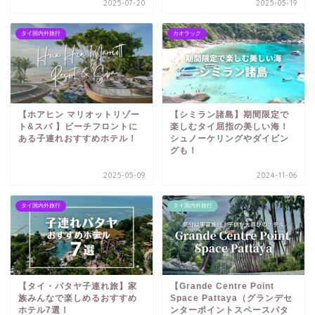
2025-07-20
2025-05-19
タイ国内外旅行
カオラック
【ホアヒン マリオットリゾー
【シミラン諸島】期間限定で
ト&スパ 】ビーチフロントに
楽しむタイ屈指の美しい海！
ある子連れおすすめホテル！
シュノーケリングやダイビン
グも！
2025-05-09
2024-11-06
タイ国内外旅行
タイ国内外旅行
【タイ・パタヤ子連れ旅】家
【Grande Centre Point
族みんなで楽しめるおすすめ
Space Pattaya（グランデセ
ホテル7選！
ンターポイントスペースパタ