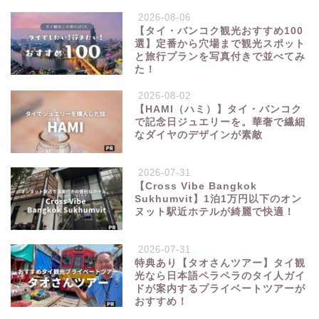
2026-08-06
【タイ・バンコク観光おすすめ100
選】定番から穴場まで観光スポット
と旅行プランを写真付きで並べてみ
た！
2026-08-02
【HAMI（ハミ）】タイ・バンコク
で記念日ジュエリーを。華奢で繊細
なダイヤのデザインが素敵
2026-07-31
【Cross Vibe Bangkok
Sukhumvit】1泊1万円以下のオン
ヌット駅近ホテルが綺麗で快適！
2026-07-31
特典あり【タオさんツアー】タイ観
光なら日本語ペラペラのタイ人ガイ
ドが案内するプライベートツアーが
おすすめ！