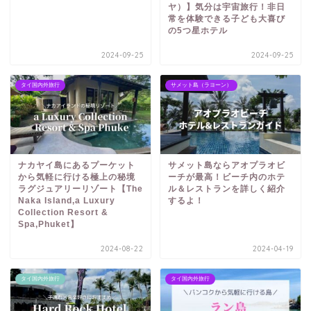
ヤ）】気分は宇宙旅行！非日
常を体験できる子ども大喜び
の5つ星ホテル
2024-09-25
2024-09-25
タイ国内外旅行
サメット島（ラヨーン）
ナカヤイ島にあるプーケット
サメット島ならアオプラオビ
から気軽に行ける極上の秘境
ーチが最高！ビーチ内のホテ
ラグジュアリーリゾート【The
ル＆レストランを詳しく紹介
Naka Island,a Luxury
するよ！
Collection Resort &
Spa,Phuket】
2024-08-22
2024-04-19
タイ国内外旅行
タイ国内外旅行