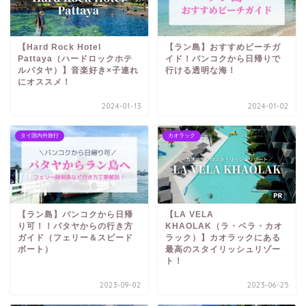
【Hard Rock Hotel
【ラン島】おすすめビーチガ
Pattaya（ハードロックホテ
イド！バンコクから日帰りで
ルパタヤ）】音楽好き×子連れ
行ける透明な海！
にオススメ！
2024-01-13
2024-01-02
タイ国内外旅行
カオラック
【ラン島】バンコクから日帰
【LA VELA
り可！！パタヤからの行き方
KHAOLAK（ラ・ベラ・カオ
ガイド（フェリー＆スピード
ラック）】カオラックにある
ボート）
最高のスタイリッシュリゾー
ト！
2023-09-02
2023-06-25