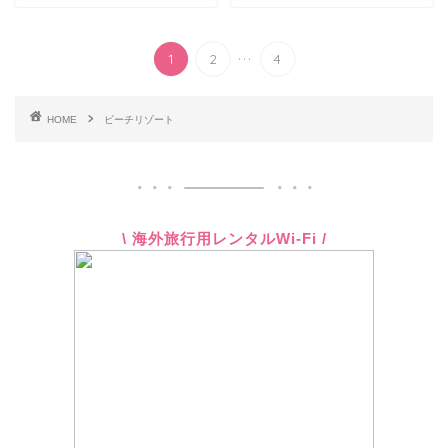
...
1
2
4
HOME
ビーチリゾート
\ 海外旅行用レンタルWi-Fi /