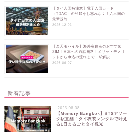
【タイ入国時注意】電子入国カード
（TDAC）の登録をお忘れなく！入出国の
最新規制
2025-12-01
【楽天モバイル】海外在住者のおすすめ
SIM！日本への通話無料！メリットデメリ
ットから申込の流れまで一挙解説
2026-06-07
新着記事
2026-08-08
【Memory Bangkok】BTSアソー
ク駅直結！タイ衣装レンタルで叶え
る1日まるごとタイ観光