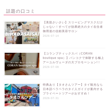
話題の口コミ
【美肌さいさい】スリーピングマスクだけ
じゃない！すべてが効果絶大のタイ在住者
御用達の信頼美容サロン
2026-07-14
【コランブティックスパ（CORAN
boutique spa）】バンコクで体験する極上
アーユルヴェーダの大プロモーション!！
2026-07-08
特典あり【タオさんツアー】タイ観光なら
日本語ペラペラのタイ人ガイドが案内する
プライベートツアーがおすすめ！
2026-07-31