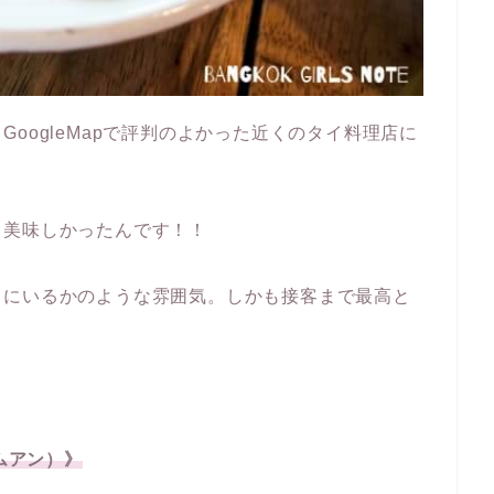
oogleMapで評判のよかった近くのタイ料理店に
ゃ美味しかったんです！！
イにいるかのような雰囲気。しかも接客まで最高と
ンムアン）》