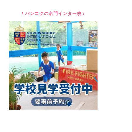
\ バンコクの名門インター校 /