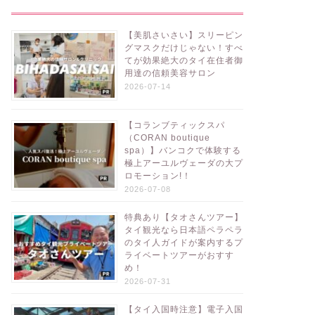
話題の口コミ
【美肌さいさい】スリーピン
グマスクだけじゃない！すべ
てが効果絶大のタイ在住者御
用達の信頼美容サロン
2026-07-14
【コランブティックスパ
（CORAN boutique
spa）】バンコクで体験する
極上アーユルヴェーダの大プ
ロモーション!！
2026-07-08
特典あり【タオさんツアー】
タイ観光なら日本語ペラペラ
のタイ人ガイドが案内するプ
ライベートツアーがおすす
め！
2026-07-31
【タイ入国時注意】電子入国