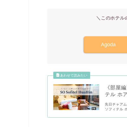
＼このホテル
Agoda
《部屋編》
テル ホ
先日チャアム（
ソフィテル 