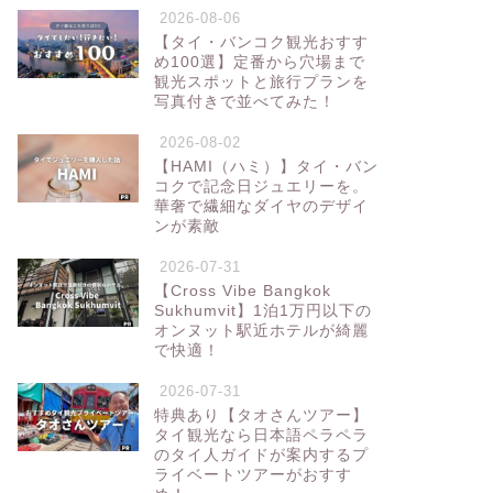
2026-08-06
【タイ・バンコク観光おすす
め100選】定番から穴場まで
観光スポットと旅行プランを
写真付きで並べてみた！
2026-08-02
【HAMI（ハミ）】タイ・バン
コクで記念日ジュエリーを。
華奢で繊細なダイヤのデザイ
ンが素敵
2026-07-31
【Cross Vibe Bangkok
Sukhumvit】1泊1万円以下の
オンヌット駅近ホテルが綺麗
で快適！
2026-07-31
特典あり【タオさんツアー】
タイ観光なら日本語ペラペラ
のタイ人ガイドが案内するプ
ライベートツアーがおすす