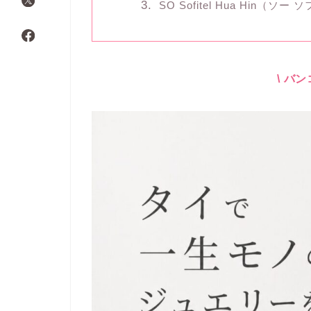
SO Sofitel Hua Hin（
\ バ