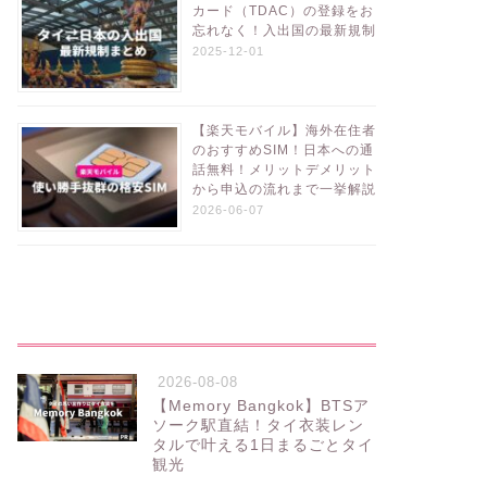
カード（TDAC）の登録をお
忘れなく！入出国の最新規制
2025-12-01
【楽天モバイル】海外在住者
のおすすめSIM！日本への通
話無料！メリットデメリット
から申込の流れまで一挙解説
2026-06-07
新着記事
2026-08-08
【Memory Bangkok】BTSア
ソーク駅直結！タイ衣装レン
タルで叶える1日まるごとタイ
観光