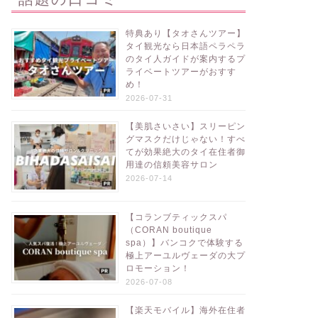
特典あり【タオさんツアー】
タイ観光なら日本語ペラペラ
のタイ人ガイドが案内するプ
ライベートツアーがおすす
め！
2026-07-31
【美肌さいさい】スリーピン
グマスクだけじゃない！すべ
てが効果絶大のタイ在住者御
用達の信頼美容サロン
2026-07-14
【コランブティックスパ
（CORAN boutique
spa）】バンコクで体験する
極上アーユルヴェーダの大プ
ロモーション！
2026-07-08
【楽天モバイル】海外在住者