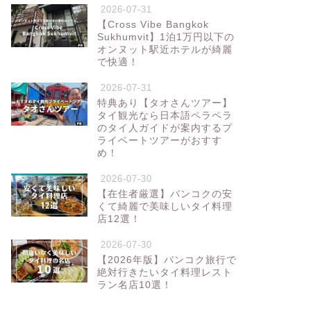
2026-07-31
【Cross Vibe Bangkok
Sukhumvit】1泊1万円以下の
オンヌット駅近ホテルが綺麗
で快適！
2026-07-31
特典あり【タオさんツアー】
タイ観光なら日本語ペラペラ
のタイ人ガイドが案内するプ
ライベートツアーがおすす
め！
2026-07-30
【在住者厳選】バンコクの安
くて綺麗で美味しいタイ料理
店12選！
2026-07-30
【2026年版】バンコク旅行で
絶対行きたいタイ料理レスト
ラン名店10選！