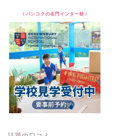
\ バンコクの名門インター校 /
話題の口コミ