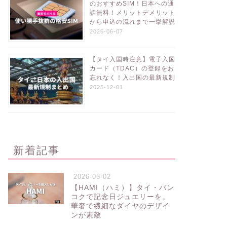
のおすすめSIM！日本への通
話無料！メリットデメリット
から申込の流れまで一挙解説
2026-06-07
【タイ入国時注意】電子入国
カード（TDAC）の登録をお
忘れなく！入出国の最新規制
2025-12-01
新着記事
2026-08-02
【HAMI（ハミ）】タイ・バン
コクで記念日ジュエリーを。
華奢で繊細なダイヤのデザイ
ンが素敵