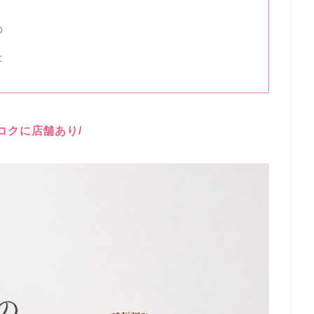
の
た
ンコクに店舗あり/