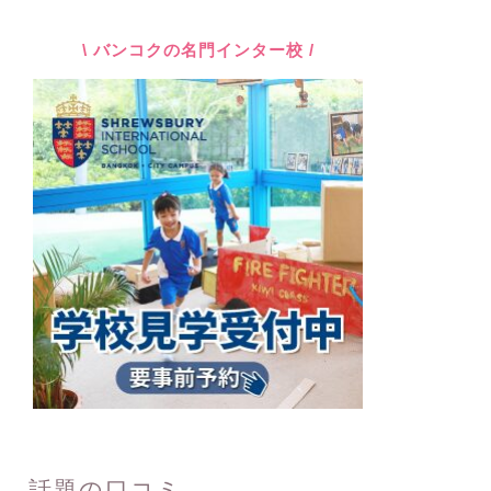
\ バンコクの名門インター校 /
話題の口コミ