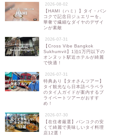
2026-08-02
【HAMI（ハミ）】タイ・バン
コクで記念日ジュエリーを。
華奢で繊細なダイヤのデザイ
ンが素敵
2026-07-31
【Cross Vibe Bangkok
Sukhumvit】1泊1万円以下の
オンヌット駅近ホテルが綺麗
で快適！
2026-07-31
特典あり【タオさんツアー】
タイ観光なら日本語ペラペラ
のタイ人ガイドが案内するプ
ライベートツアーがおすす
め！
2026-07-30
【在住者厳選】バンコクの安
くて綺麗で美味しいタイ料理
店12選！