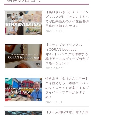
【美肌さいさい】スリーピン
グマスクだけじゃない！すべ
てが効果絶大のタイ在住者御
用達の信頼美容サロン
2026-07-14
【コランブティックスパ
（CORAN boutique
spa）】バンコクで体験する
極上アーユルヴェーダの大プ
ロモーション!！
2026-07-08
特典あり【タオさんツアー】
タイ観光なら日本語ペラペラ
のタイ人ガイドが案内するプ
ライベートツアーがおすす
め！
2026-07-31
【タイ入国時注意】電子入国