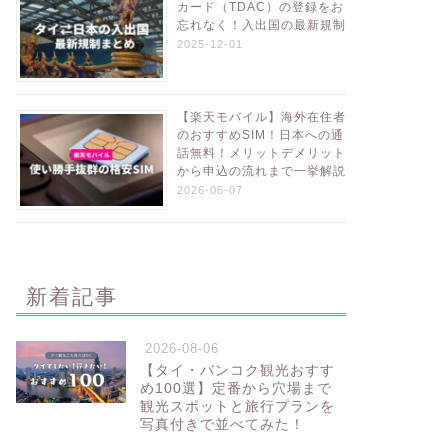
カード（TDAC）の登録をお
忘れなく！入出国の最新規制
2025-12-01
【楽天モバイル】海外在住者
のおすすめSIM！日本への通
話無料！メリットデメリット
から申込の流れまで一挙解説
2026-06-07
新着記事
2026-08-06
【タイ・バンコク観光おすす
め100選】定番から穴場まで
観光スポットと旅行プランを
写真付きで並べてみた！