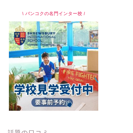
\ バンコクの名門インター校 /
話題の口コミ