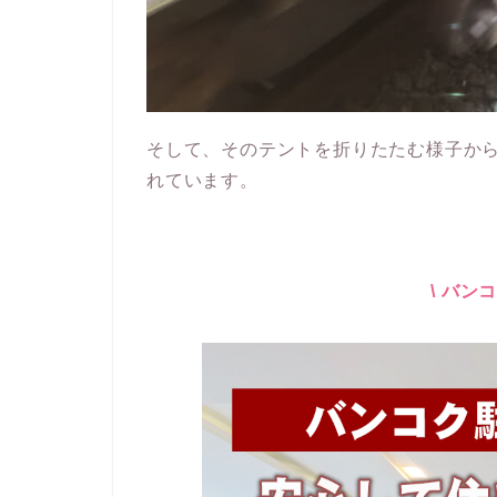
そして、そのテントを折りたたむ様子か
れています。
\ バン