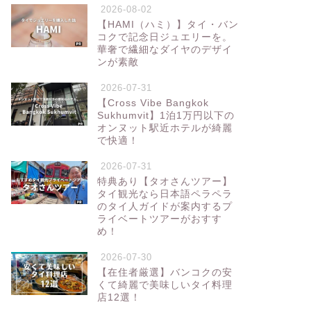
2026-08-02
【HAMI（ハミ）】タイ・バン
コクで記念日ジュエリーを。
華奢で繊細なダイヤのデザイ
ンが素敵
2026-07-31
【Cross Vibe Bangkok
Sukhumvit】1泊1万円以下の
オンヌット駅近ホテルが綺麗
で快適！
2026-07-31
特典あり【タオさんツアー】
タイ観光なら日本語ペラペラ
のタイ人ガイドが案内するプ
ライベートツアーがおすす
め！
2026-07-30
【在住者厳選】バンコクの安
くて綺麗で美味しいタイ料理
店12選！