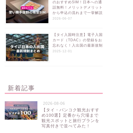
のおすすめSIM！日本への通
話無料！メリットデメリット
から申込の流れまで一挙解説
2026-06-07
【タイ入国時注意】電子入国
カード（TDAC）の登録をお
忘れなく！入出国の最新規制
2025-12-01
新着記事
2026-08-06
【タイ・バンコク観光おすす
め100選】定番から穴場まで
観光スポットと旅行プランを
写真付きで並べてみた！