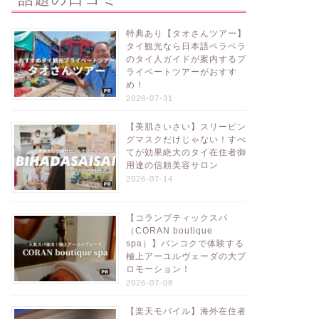
特典あり【タオさんツアー】
タイ観光なら日本語ペラペラ
のタイ人ガイドが案内するプ
ライベートツアーがおすす
め！
2026-07-31
【美肌さいさい】スリーピン
グマスクだけじゃない！すべ
てが効果絶大のタイ在住者御
用達の信頼美容サロン
2026-07-14
【コランブティックスパ
（CORAN boutique
spa）】バンコクで体験する
極上アーユルヴェーダの大プ
ロモーション！
2026-07-08
【楽天モバイル】海外在住者