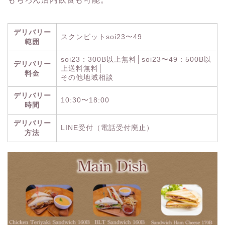
デリバリー
スクンビットsoi23〜49
範囲
soi23：300B以上無料│soi23〜49：500B以
デリバリー
上送料無料│
料金
その他地域相談
デリバリー
10:30〜18:00
時間
デリバリー
LINE受付（電話受付廃止）
方法