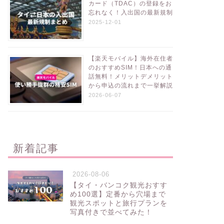
カード（TDAC）の登録をお
忘れなく！入出国の最新規制
2025-12-01
【楽天モバイル】海外在住者
のおすすめSIM！日本への通
話無料！メリットデメリット
から申込の流れまで一挙解説
2026-06-07
新着記事
2026-08-06
【タイ・バンコク観光おすす
め100選】定番から穴場まで
観光スポットと旅行プランを
写真付きで並べてみた！