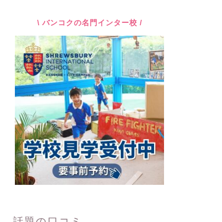
\ バンコクの名門インター校 /
話題の口コミ