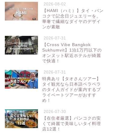
2026-08-02
【HAMI（ハミ）】タイ・バン
コクで記念日ジュエリーを。
華奢で繊細なダイヤのデザイ
ンが素敵
2026-07-31
【Cross Vibe Bangkok
Sukhumvit】1泊1万円以下の
オンヌット駅近ホテルが綺麗
で快適！
2026-07-31
特典あり【タオさんツアー】
タイ観光なら日本語ペラペラ
のタイ人ガイドが案内するプ
ライベートツアーがおすす
め！
2026-07-30
【在住者厳選】バンコクの安
くて綺麗で美味しいタイ料理
店12選！