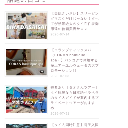
【美肌さいさい】スリーピン
グマスクだけじゃない！すべ
てが効果絶大のタイ在住者御
用達の信頼美容サロン
2026-07-14
【コランブティックスパ
（CORAN boutique
spa）】バンコクで体験する
極上アーユルヴェーダの大プ
ロモーション!！
2026-07-08
特典あり【タオさんツアー】
タイ観光なら日本語ペラペラ
のタイ人ガイドが案内するプ
ライベートツアーがおすす
め！
2026-07-31
【タイ入国時注意】電子入国