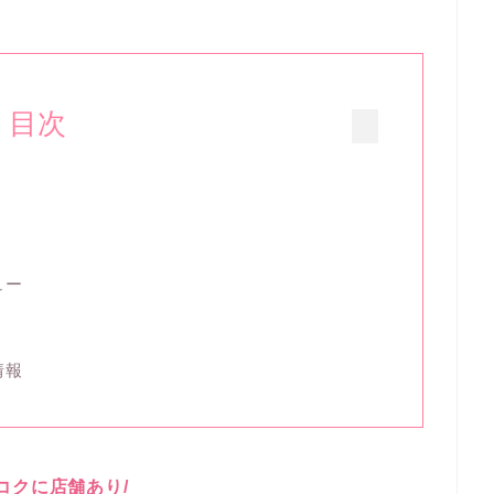
目次
ュー
情報
ンコクに店舗あり/