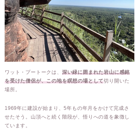
ワット・プートークは、
深い緑に囲まれた岩山に感銘
を受けた僧侶が、この地を瞑想の場として
切り開いた
場所。
1969年に建設が始まり、5年もの年月をかけて完成さ
せたそう。山頂へと続く階段が、悟りへの道を象徴し
ています。