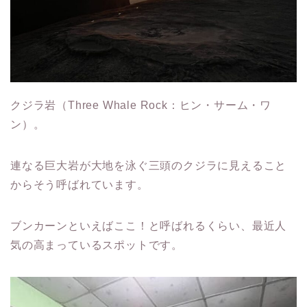
クジラ岩（Three Whale Rock：ヒン・サーム・ワ
ン）。
連なる巨大岩が大地を泳ぐ三頭のクジラに見えること
からそう呼ばれています。
ブンカーンといえばここ！と呼ばれるくらい、最近人
気の高まっているスポットです。