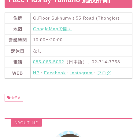
住所
G.Floor Sukhumvit 55 Road (Thonglor)
GoogleMapで開く
地図
10:00〜20:00
営業時間
なし
定休日
085-065-5062
（日本語）、02-714-7758
電話
HP
・
Facebook
・
Instagram
・
ブログ
WEB
女子旅
ABOUT ME