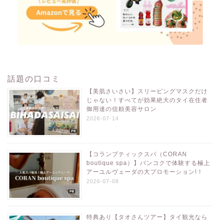
話題の口コミ
【美肌さいさい】スリーピングマスクだけ
じゃない！すべてが効果絶大のタイ在住者
御用達の信頼美容サロン
2026-07-14
【コランブティックスパ（CORAN
boutique spa）】バンコクで体験する極上
アーユルヴェーダの大プロモーション!！
2026-07-08
特典あり【タオさんツアー】タイ観光なら