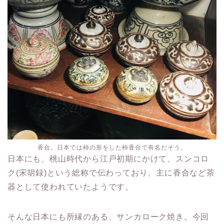
香合。日本では柿の形をした柿香合で有名だそう。
日本にも、桃山時代から江戸初期にかけて、スンコロ
ク(宋胡録)という総称で伝わっており、主に香合など茶
器として使われていたようです。
そんな日本にも所縁のある、サンカローク焼き。今回