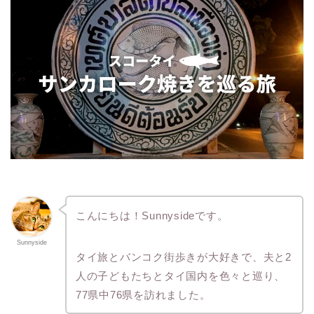
こんにちは！Sunnysideです。
Sunnyside
タイ旅とバンコク街歩きが大好きで、夫と2
人の子どもたちとタイ国内を色々と巡り、
77県中76県を訪れました。