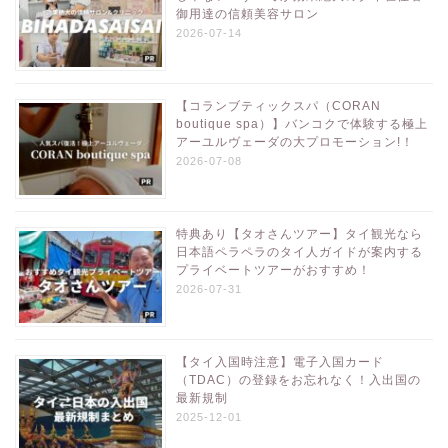
御用達の信頼美容サロン
2026-07-14
【コランブティックスパ（CORAN
boutique spa）】バンコクで体験する極上
アーユルヴェーダの大プロモーション!！
2026-07-08
特典あり【タオさんツアー】タイ観光なら
日本語ペラペラのタイ人ガイドが案内する
プライベートツアーがおすすめ！
2026-07-31
【タイ入国時注意】電子入国カード
（TDAC）の登録をお忘れなく！入出国の
最新規制
2025-12-01