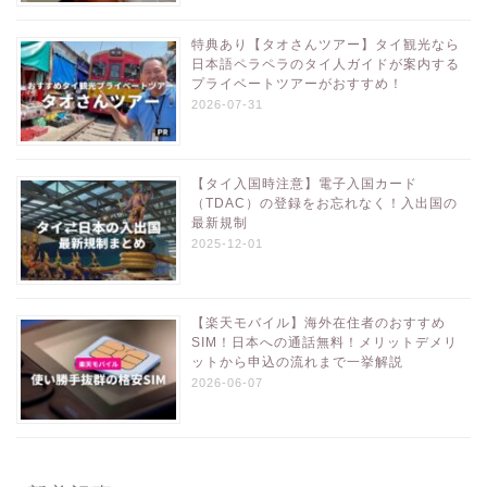
特典あり【タオさんツアー】タイ観光なら
日本語ペラペラのタイ人ガイドが案内する
プライベートツアーがおすすめ！
2026-07-31
【タイ入国時注意】電子入国カード
（TDAC）の登録をお忘れなく！入出国の
最新規制
2025-12-01
【楽天モバイル】海外在住者のおすすめ
SIM！日本への通話無料！メリットデメリ
ットから申込の流れまで一挙解説
2026-06-07