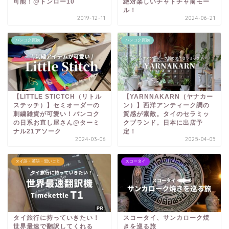
可能！@トンロー10
絶対楽しいチャトチャ前モー
ル！
2019-12-11
2024-06-21
バンコク買物
バンコク買物
【LITTLE STICTCH（リトル
【YARNNAKARN（ヤナカー
ステッチ）】セミオーダーの
ン）】西洋アンティーク調の
刺繍雑貨が可愛い！バンコク
質感が素敵。タイのセラミッ
の日系お直し屋さん@ターミ
クブランド。日本に出店予
ナル21アソーク
定！
2024-03-06
2025-04-05
タイ語・英語・習いごと
スコータイ
タイ旅行に持っていきたい！
スコータイ、サンカローク焼
世界最速で翻訳してくれる
きを巡る旅