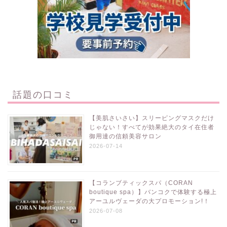
話題の口コミ
【美肌さいさい】スリーピングマスクだけ
じゃない！すべてが効果絶大のタイ在住者
御用達の信頼美容サロン
2026-07-14
【コランブティックスパ（CORAN
boutique spa）】バンコクで体験する極上
アーユルヴェーダの大プロモーション!！
2026-07-08