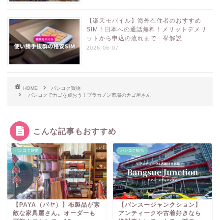
【楽天モバイル】海外在住者のおすすめ
SIM！日本への通話無料！メリットデメリ
ットから申込の流れまで一挙解説
2026-06-07
HOME
バンコク買物
バンコクでカゴを買おう！プラカノン市場のカゴ屋さん
こんな記事もおすすめ
バンコク買物
バンコク観光
【PAYA（パヤ）】布製品が素
【バンスージャンクション】
敵な家具屋さん。オーダーも
アンティークや古着好きなら