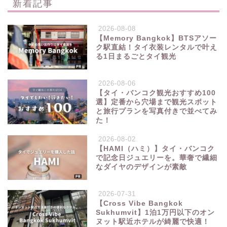
新着記事
2026-08-08
【Memory Bangkok】BTSアソー
ク駅直結！タイ衣装レンタルで叶え
る1日まるごとタイ観光
2026-08-06
【タイ・バンコク観光おすすめ100
選】定番から穴場まで観光スポット
と旅行プランを写真付きで並べてみ
た！
2026-08-02
【HAMI（ハミ）】タイ・バンコク
で記念日ジュエリーを。華奢で繊細
なダイヤのデザインが素敵
2026-07-31
【Cross Vibe Bangkok
Sukhumvit】1泊1万円以下のオン
ヌット駅近ホテルが綺麗で快適！