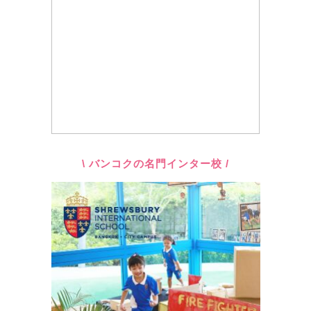
\ バンコクの名門インター校 /