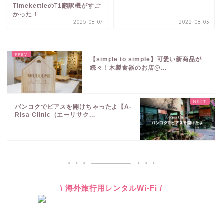
TimekettleのT1翻訳機がすご
かった！
2025-08-07
2022-08-03
【simple to simple】可愛い新商品が
続々！木製食器のお店@...
バンコクでピアスを開けちゃったよ【A-
Risa Clinic（エーリサク...
\ 海外旅行用レンタルWi-Fi /