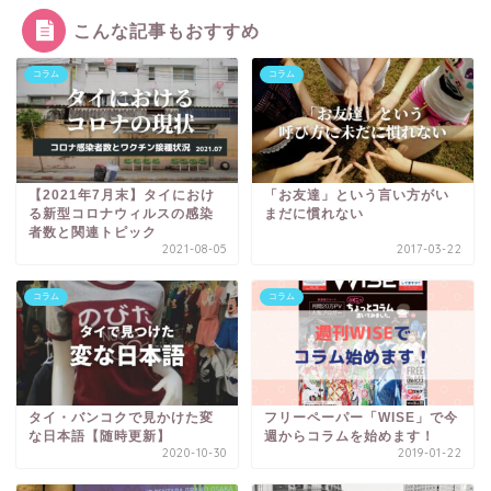
こんな記事もおすすめ
コラム
コラム
【2021年7月末】タイにおけ
「お友達」という言い方がい
る新型コロナウィルスの感染
まだに慣れない
者数と関連トピック
2021-08-05
2017-03-22
コラム
コラム
タイ・バンコクで見かけた変
フリーペーパー「WISE」で今
な日本語【随時更新】
週からコラムを始めます！
2020-10-30
2019-01-22