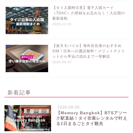
【タイ入国時注意】電子入国カード
（TDAC）の登録をお忘れなく！入出国の
最新規制
2025-12-01
【楽天モバイル】海外在住者のおすすめ
SIM！日本への通話無料！メリットデメリ
ットから申込の流れまで一挙解説
2026-06-07
新着記事
2026-08-08
【Memory Bangkok】BTSアソー
ク駅直結！タイ衣装レンタルで叶え
る1日まるごとタイ観光