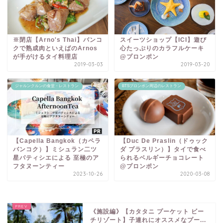
※閉店【Arno's Thai】バンコ
スイーツショップ【ICI】遊び
クで熟成肉といえばのArnos
心たっぷりのカラフルケーキ
が手がけるタイ料理店
@プロンポン
2019-03-03
2019-03-20
ジャルンクルンの食堂・レストラン
BTSプロンポン周辺のレストラン
【Capella Bangkok（カペラ
【Duc De Praslin（ドゥック
バンコク）】ミシュラン二ツ
ダ プラスリン）】タイで食べ
星パティシエによる 至極のア
られるベルギーチョコレート
フタヌーンティー
@プロンポン
2023-10-26
2020-03-08
《施設編》【カタタニ プーケット ビー
チリゾート】子連れにオススメなプー...