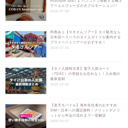
boutique spa）】バンコクで体験する極上
アーユルヴェーダの大プロモーション!！
2026-07-08
特典あり【タオさんツアー】タイ観光なら
日本語ペラペラのタイ人ガイドが案内する
プライベートツアーがおすすめ！
2026-07-31
【タイ入国時注意】電子入国カード
（TDAC）の登録をお忘れなく！入出国の
最新規制
2025-12-01
【楽天モバイル】海外在住者のおすすめ
SIM！日本への通話無料！メリットデメリ
ットから申込の流れまで一挙解説
2026-06-07