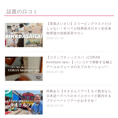
話題の口コミ
【美肌さいさい】スリーピングマスクだけ
じゃない！すべてが効果絶大のタイ在住者
御用達の信頼美容サロン
2026-07-14
【コランブティックスパ（CORAN
boutique spa）】バンコクで体験する極上
アーユルヴェーダの大プロモーション!！
2026-07-08
特典あり【タオさんツアー】タイ観光なら
日本語ペラペラのタイ人ガイドが案内する
プライベートツアーがおすすめ！
2026-07-31