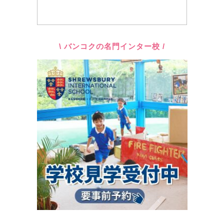
\ バンコクの名門インター校 /