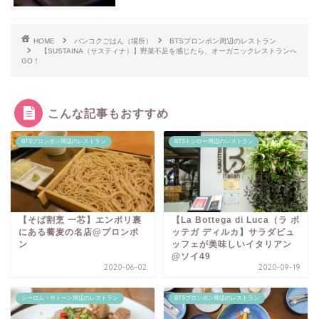
HOME
バンコクごはん（場所）
BTSプロンポン周辺のレストラン
【SUSTAINA（サスティナ）】野菜不足を感じたら、オーガニックレストランへ
GO！
こんな記事もおすすめ
BTSプロンポン周辺のレストラン
BTSトンロー周辺のレストラン
【そば割烹 一芯】エンポリ裏
【La Bottega di Luca（ラ ボ
にある蕎麦の名店@プロンポ
ッテガ ディルカ】サラダビュ
ン
ッフェが美味しいイタリアン
@ソイ49
2020-06-02
2020-09-19
シーロム・サトーン周辺のレストラン
BTSプロンポン周辺のレストラン