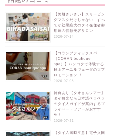
【美肌さいさい】スリーピン
グマスクだけじゃない！すべ
てが効果絶大のタイ在住者御
用達の信頼美容サロン
2026-07-14
【コランブティックスパ
（CORAN boutique
spa）】バンコクで体験する
極上アーユルヴェーダの大プ
ロモーション!！
2026-07-08
特典あり【タオさんツアー】
タイ観光なら日本語ペラペラ
のタイ人ガイドが案内するプ
ライベートツアーがおすす
め！
2026-07-31
【タイ入国時注意】電子入国