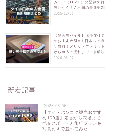
カード（TDAC）の登録をお
忘れなく！入出国の最新規制
2025-12-01
【楽天モバイル】海外在住者
のおすすめSIM！日本への通
話無料！メリットデメリット
から申込の流れまで一挙解説
2026-06-07
新着記事
2026-08-06
【タイ・バンコク観光おすす
め100選】定番から穴場まで
観光スポットと旅行プランを
写真付きで並べてみた！