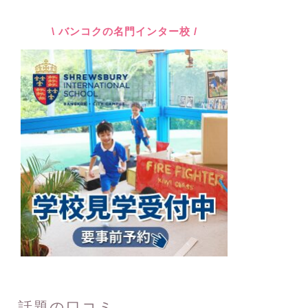
\ バンコクの名門インター校 /
話題の口コミ