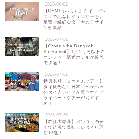
2026-08-02
【HAMI（ハミ）】タイ・バン
コクで記念日ジュエリーを。
華奢で繊細なダイヤのデザイ
ンが素敵
2026-07-31
【Cross Vibe Bangkok
Sukhumvit】1泊1万円以下の
オンヌット駅近ホテルが綺麗
で快適！
2026-07-31
特典あり【タオさんツアー】
タイ観光なら日本語ペラペラ
のタイ人ガイドが案内するプ
ライベートツアーがおすす
め！
2026-07-30
【在住者厳選】バンコクの安
くて綺麗で美味しいタイ料理
店12選！