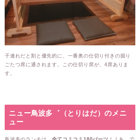
子連れだと割と優先的に、一番奥の仕切り付きの掘り
ごたつ席に通されます。この仕切り席が、4席ありま
す。
ニュー鳥波多゛（とりはだ）のメニ
ュー
鳥波多のランチは、
全てコミコミ180バーツ
！！あ、で