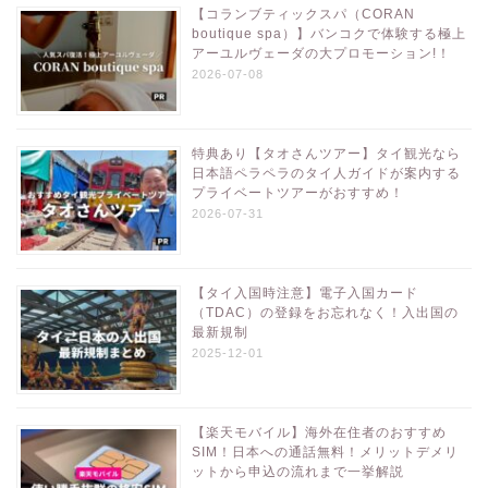
【コランブティックスパ（CORAN
boutique spa）】バンコクで体験する極上
アーユルヴェーダの大プロモーション!！
2026-07-08
特典あり【タオさんツアー】タイ観光なら
日本語ペラペラのタイ人ガイドが案内する
プライベートツアーがおすすめ！
2026-07-31
【タイ入国時注意】電子入国カード
（TDAC）の登録をお忘れなく！入出国の
最新規制
2025-12-01
【楽天モバイル】海外在住者のおすすめ
SIM！日本への通話無料！メリットデメリ
ットから申込の流れまで一挙解説