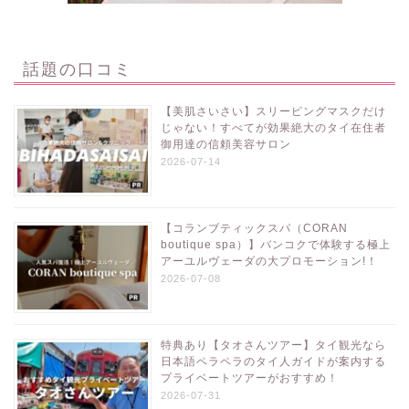
話題の口コミ
【美肌さいさい】スリーピングマスクだけ
じゃない！すべてが効果絶大のタイ在住者
御用達の信頼美容サロン
2026-07-14
【コランブティックスパ（CORAN
boutique spa）】バンコクで体験する極上
アーユルヴェーダの大プロモーション!！
2026-07-08
特典あり【タオさんツアー】タイ観光なら
日本語ペラペラのタイ人ガイドが案内する
プライベートツアーがおすすめ！
2026-07-31