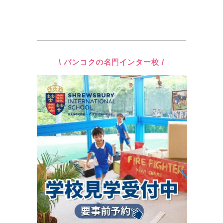
\ バンコクの名門インター校 /