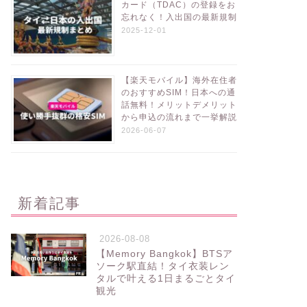
カード（TDAC）の登録をお
忘れなく！入出国の最新規制
2025-12-01
【楽天モバイル】海外在住者
のおすすめSIM！日本への通
話無料！メリットデメリット
から申込の流れまで一挙解説
2026-06-07
新着記事
2026-08-08
【Memory Bangkok】BTSア
ソーク駅直結！タイ衣装レン
タルで叶える1日まるごとタイ
観光