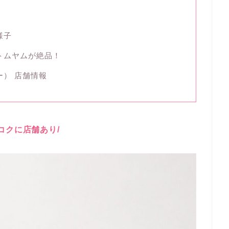
様子
ートムヤムが絶品！
ーオー） 店舗情報
ンコクに店舗あり/