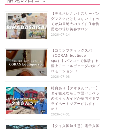
【美肌さいさい】スリーピン
グマスクだけじゃない！すべ
てが効果絶大のタイ在住者御
用達の信頼美容サロン
2026-07-14
【コランブティックスパ
（CORAN boutique
spa）】バンコクで体験する
極上アーユルヴェーダの大プ
ロモーション!！
2026-07-08
特典あり【タオさんツアー】
タイ観光なら日本語ペラペラ
のタイ人ガイドが案内するプ
ライベートツアーがおすす
め！
2026-07-31
【タイ入国時注意】電子入国