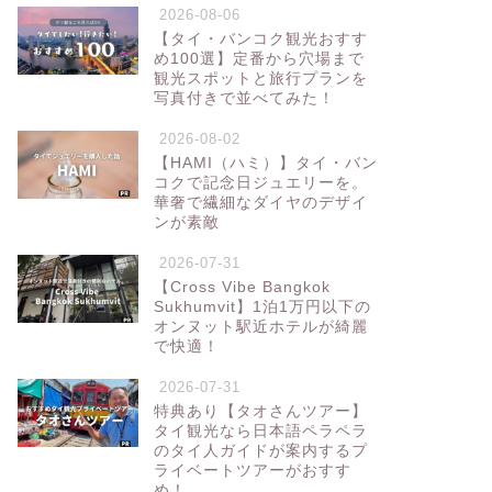
2026-08-06
【タイ・バンコク観光おすす
め100選】定番から穴場まで
観光スポットと旅行プランを
写真付きで並べてみた！
2026-08-02
【HAMI（ハミ）】タイ・バン
コクで記念日ジュエリーを。
華奢で繊細なダイヤのデザイ
ンが素敵
2026-07-31
【Cross Vibe Bangkok
Sukhumvit】1泊1万円以下の
オンヌット駅近ホテルが綺麗
で快適！
2026-07-31
特典あり【タオさんツアー】
タイ観光なら日本語ペラペラ
のタイ人ガイドが案内するプ
ライベートツアーがおすす
め！