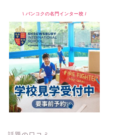
\ バンコクの名門インター校 /
話題の口コミ