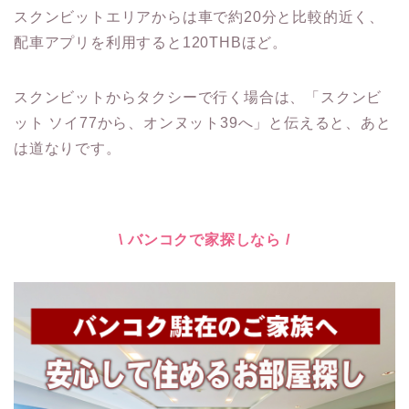
スクンビットエリアからは車で約20分と比較的近く、
配車アプリを利用すると120THBほど。
スクンビットからタクシーで行く場合は、「スクンビ
ット ソイ77から、オンヌット39へ」と伝えると、あと
は道なりです。
\ バンコクで家探しなら /