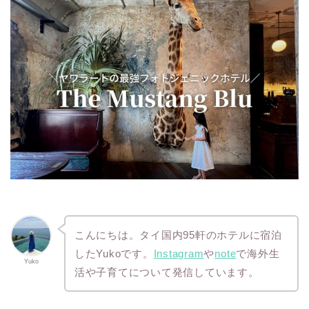
こんにちは。タイ国内95軒のホテルに宿泊
したYukoです。
Instagram
や
note
で海外生
Yuko
活や子育てについて発信しています。