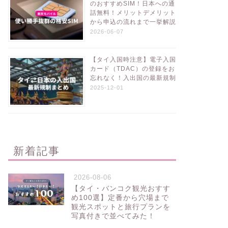
のおすすめSIM！日本への通
話無料！メリットデメリット
から申込の流れまで一挙解説
2026-06-07
【タイ入国時注意】電子入国
カード（TDAC）の登録をお
忘れなく！入出国の最新規制
2025-12-01
新着記事
2026-08-06
【タイ・バンコク観光おすす
め100選】定番から穴場まで
観光スポットと旅行プランを
写真付きで並べてみた！