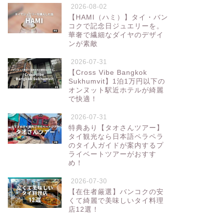
2026-08-02
【HAMI（ハミ）】タイ・バン
コクで記念日ジュエリーを。
華奢で繊細なダイヤのデザイ
ンが素敵
2026-07-31
【Cross Vibe Bangkok
Sukhumvit】1泊1万円以下の
オンヌット駅近ホテルが綺麗
で快適！
2026-07-31
特典あり【タオさんツアー】
タイ観光なら日本語ペラペラ
のタイ人ガイドが案内するプ
ライベートツアーがおすす
め！
2026-07-30
【在住者厳選】バンコクの安
くて綺麗で美味しいタイ料理
店12選！