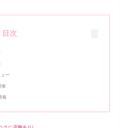
目次
所
内
メニュー
開催
舗情報
ンコクに店舗あり/