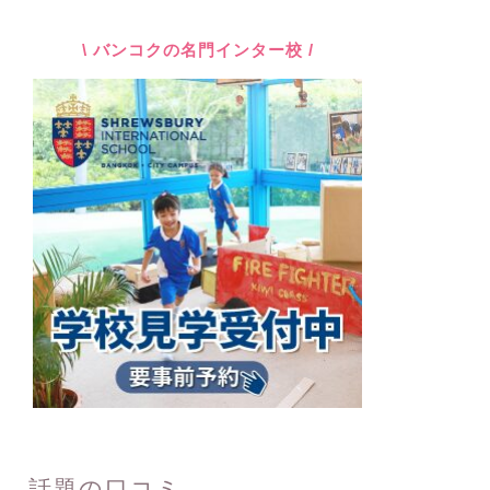
\ バンコクの名門インター校 /
話題の口コミ