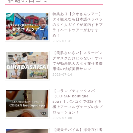
特典あり【タオさんツアー】
タイ観光なら日本語ペラペラ
のタイ人ガイドが案内するプ
ライベートツアーがおすす
め！
2026-07-31
【美肌さいさい】スリーピン
グマスクだけじゃない！すべ
てが効果絶大のタイ在住者御
用達の信頼美容サロン
2026-07-14
【コランブティックスパ
（CORAN boutique
spa）】バンコクで体験する
極上アーユルヴェーダの大プ
ロモーション！
2026-07-08
【楽天モバイル】海外在住者