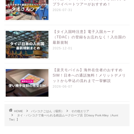
プライベートツアーがおすすめ！
2026-07-31
【タイ入国時注意】電子入国カード
（TDAC）の登録をお忘れなく！入出国の
最新規制
2025-12-01
【楽天モバイル】海外在住者のおすすめ
SIM！日本への通話無料！メリットデメリ
ットから申込の流れまで一挙解説
2026-06-07
HOME
バンコクごはん（場所）
その他エリア
タイ・バンコクで食べられる絶品ムークロープ店【Crisoy Pork Alley（Aunt
Tiw）】