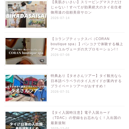
【美肌さいさい】スリーピングマスクだけ
じゃない！すべてが効果絶大のタイ在住者
御用達の信頼美容サロン
2026-07-14
【コランブティックスパ（CORAN
boutique spa）】バンコクで体験する極上
アーユルヴェーダの大プロモーション!！
2026-07-08
特典あり【タオさんツアー】タイ観光なら
日本語ペラペラのタイ人ガイドが案内する
プライベートツアーがおすすめ！
2026-07-31
【タイ入国時注意】電子入国カード
（TDAC）の登録をお忘れなく！入出国の
最新規制
2025-12-01