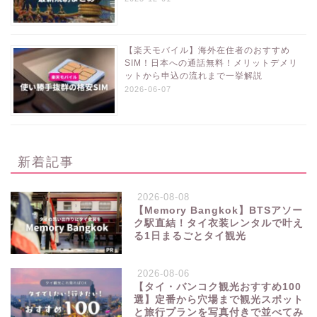
【楽天モバイル】海外在住者のおすすめ
SIM！日本への通話無料！メリットデメリ
ットから申込の流れまで一挙解説
2026-06-07
新着記事
2026-08-08
【Memory Bangkok】BTSアソー
ク駅直結！タイ衣装レンタルで叶え
る1日まるごとタイ観光
2026-08-06
【タイ・バンコク観光おすすめ100
選】定番から穴場まで観光スポット
と旅行プランを写真付きで並べてみ