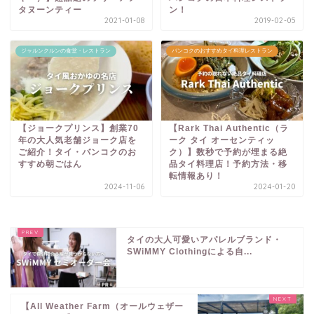
タヌーンティー
ン！
2021-01-08
2019-02-05
ジャルンクルンの食堂・レストラン
バンコクのおすすめタイ料理レストラン
【ジョークプリンス】創業70
【Rark Thai Authentic（ラ
年の大人気老舗ジョーク店を
ーク タイ オーセンティッ
ご紹介！タイ・バンコクのお
ク）】数秒で予約が埋まる絶
すすめ朝ごはん
品タイ料理店！予約方法・移
転情報あり！
2024-11-06
2024-01-20
タイの大人可愛いアパレルブランド・
SWiMMY Clothingによる自...
【All Weather Farm（オールウェザー