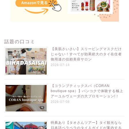
話題の口コミ
【美肌さいさい】スリーピングマスクだけ
じゃない！すべてが効果絶大のタイ在住者
御用達の信頼美容サロン
2026-07-14
【コランブティックスパ（CORAN
boutique spa）】バンコクで体験する極上
アーユルヴェーダの大プロモーション!！
2026-07-08
特典あり【タオさんツアー】タイ観光なら
日本語ペラペラのタイ人ガイドが案内する