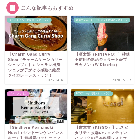
こんな記事もおすすめ
ジャルンクルンの食堂・レストラン
BTSプラカノン・オンヌット周辺のレストラン
【Charm Gang Curry
【凛太郎（RINTARO）】砂糖
Shop（チャームゲーンカリー
不使用の絶品ジェラート@プ
ショップ）】ミシュラン出身
ラカノン（W District）
シェフが手がける感動の絶品
タイカレーレストラン！
2023-04-16
2020-09-29
バンコクごはん
BTSアソーク周辺のレストラン
【Sindhorn Kempinski
【吉左右（KISSO）】ホスピ
Hotel（シンドーンケンピンス
タリティ抜群のウェスティン
キー）】超話題のツリーアフ
バンコクの日本料理レストラ