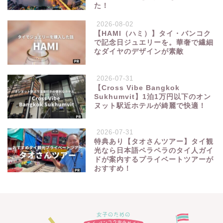
た！
2026-08-02
【HAMI（ハミ）】タイ・バンコク
で記念日ジュエリーを。華奢で繊細
なダイヤのデザインが素敵
2026-07-31
【Cross Vibe Bangkok
Sukhumvit】1泊1万円以下のオン
ヌット駅近ホテルが綺麗で快適！
2026-07-31
特典あり【タオさんツアー】タイ観
光なら日本語ペラペラのタイ人ガイ
ドが案内するプライベートツアーが
おすすめ！