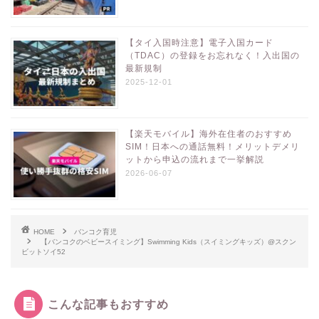
【タイ入国時注意】電子入国カード
（TDAC）の登録をお忘れなく！入出国の
最新規制
2025-12-01
【楽天モバイル】海外在住者のおすすめ
SIM！日本への通話無料！メリットデメリ
ットから申込の流れまで一挙解説
2026-06-07
HOME
バンコク育児
【バンコクのベビースイミング】Swimming Kids（スイミングキッズ）@スクン
ビットソイ52
こんな記事もおすすめ