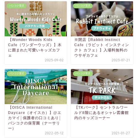
バンコク育児
バンコク育児
【Wonder Woods Kids
※閉店【Rabbit Instinct
Cafe（ワンダーウッズ）】木
Cafe（ラビット インスティン
に囲まれた可愛いキッズカフ
クト カフェ）】入場料無料の
ェ
ウサギカフェ
2025-09-02
2023-07-21
バンコク育児
バンコク育児
【OISCA International
【TKパーク】セントラルワー
Daycare（オイスカ）】@エ
ルド8階にあるオシャレ図書館
カマイ│保護者の口コミあり│
内のキッズコーナー
バンコクの保育園（ナーサリ
ー）
2022-05-12
2021-01-27