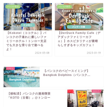
バンコク育児
バンコク育児
【Kokotel（ココテル）】バ
【DerDuck Family Cafe（デ
ンコクの子連れに優しいファ
アダックファミリーカフ
ミリーホテル！トンロー支店
ェ）】ホスピタリティが素晴
でも大きな滑り台で遊べる
らしすぎるキッズカフェ！
よ！
2024-05-08
2023-01-19
【バンコクのベビースイミング】
Bangkok Dolphins（バンコク...
【移転済】バンコクの漫画喫茶
「KOTO（古都）」@トンロー