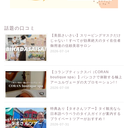
話題の口コミ
【美肌さいさい】スリーピングマスクだけ
じゃない！すべてが効果絶大のタイ在住者
御用達の信頼美容サロン
2026-07-14
【コランブティックスパ（CORAN
boutique spa）】バンコクで体験する極上
アーユルヴェーダの大プロモーション!！
2026-07-08
特典あり【タオさんツアー】タイ観光なら
日本語ペラペラのタイ人ガイドが案内する
プライベートツアーがおすすめ！
2026-07-31