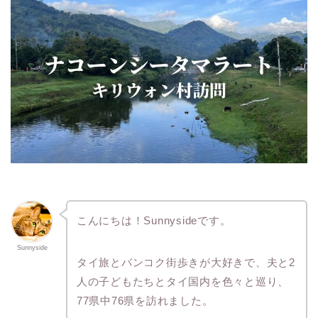
こんにちは！Sunnysideです。
Sunnyside
タイ旅とバンコク街歩きが大好きで、夫と2
人の子どもたちとタイ国内を色々と巡り、
77県中76県を訪れました。